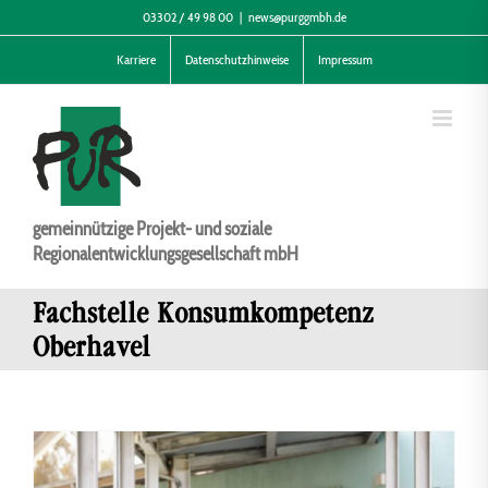
Zum
03302 / 49 98 00
|
news@purggmbh.de
Inhalt
Karriere
Datenschutzhinweise
Impressum
springen
gemeinnützige Projekt- und soziale
Regionalentwicklungsgesellschaft mbH
Fachstelle Konsumkompetenz
Oberhavel