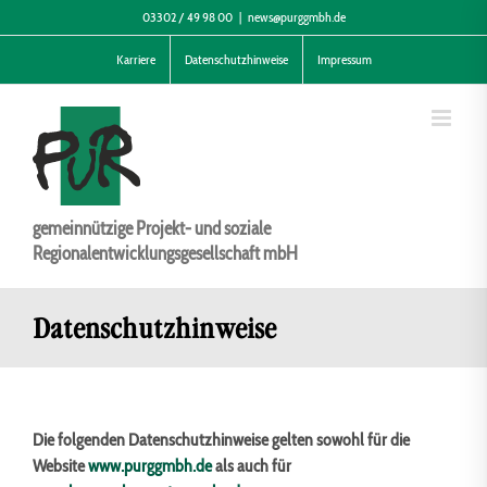
Zum
03302 / 49 98 00
|
news@purggmbh.de
Inhalt
Karriere
Datenschutzhinweise
Impressum
springen
gemeinnützige Projekt- und soziale
Regionalentwicklungsgesellschaft mbH
Datenschutzhinweise
Die folgenden Datenschutzhinweise gelten sowohl für die
Website
www.purggmbh.de
als auch für