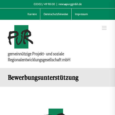
Zum
03302 / 49 98 00
|
news@purggmbh.de
Inhalt
Karriere
Datenschutzhinweise
Impressum
springen
gemeinnützige Projekt- und soziale
Regionalentwicklungsgesellschaft mbH
Bewerbungsunterstützung