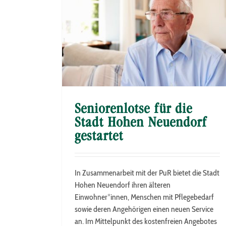
ohen Neuendorf
otse
STARTSEITE
Förderung von Maßnahmen kommunaler
Pflegepolitik – Fachkräfte gesucht
News & Aktuelles
STARTSEITE
Seniorenlotse für die
Stadt Hohen Neuendorf
gestartet
In Zusammenarbeit mit der PuR bietet die Stadt
Hohen Neuendorf ihren älteren
Einwohner*innen, Menschen mit Pflegebedarf
sowie deren Angehörigen einen neuen Service
an. Im Mittelpunkt des kostenfreien Angebotes