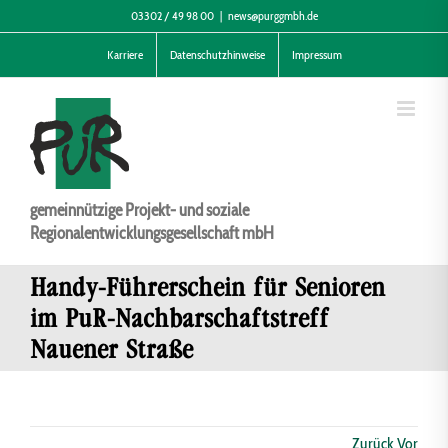
Zum
03302 / 49 98 00
|
news@purggmbh.de
Inhalt
Karriere
Datenschutzhinweise
Impressum
springen
gemeinnützige Projekt- und soziale
Regionalentwicklungsgesellschaft mbH
Handy-Führerschein für Senioren
im PuR-Nachbarschaftstreff
Nauener Straße
Zurück
Vor