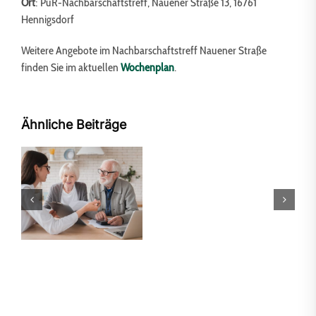
Ort
: PuR-Nachbarschaftstreff, Nauener Straße 13, 16761
Hennigsdorf
Weitere Angebote im Nachbarschaftstreff Nauener Straße
finden Sie im aktuellen
Wochenplan
.
Ähnliche Beiträge
Frauen-
und
n
Mädchensporttag
Freizeitangebote der
am
PuR in den
n
1.
Sommerferien
August
in
Oranienburg