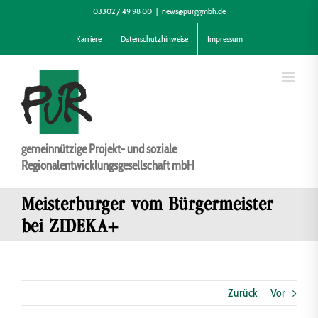
Zum
03302 / 49 98 00
|
news@purggmbh.de
Inhalt
Karriere
Datenschutzhinweise
Impressum
springen
gemeinnützige Projekt- und soziale
Regionalentwicklungsgesellschaft mbH
Meisterburger vom Bürgermeister
bei ZIDEKA+
Zurück
Vor