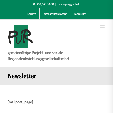
Zum
03302 / 49 98 00
|
news@purggmbh.de
Inhalt
Karriere
Datenschutzhinweise
Impressum
springen
gemeinnützige Projekt- und soziale
Regionalentwicklungsgesellschaft mbH
Newsletter
[mailpoet_page]