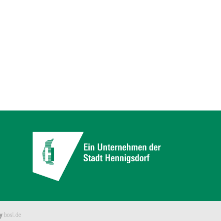
by
bosl.de