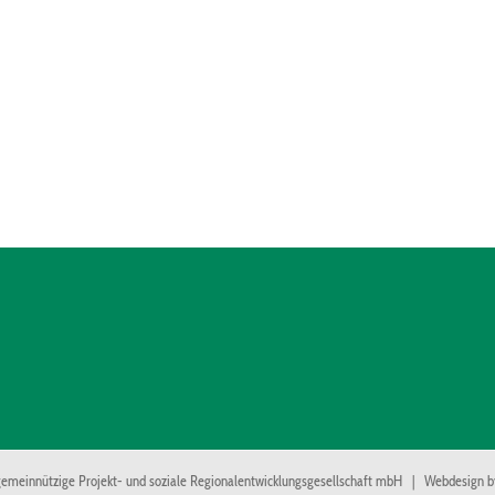
emeinnützige Projekt- und soziale Regionalentwicklungsgesellschaft mbH | Webdesign 